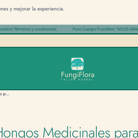
ones y mejorar la experiencia.
érminos y condiciones
Puro Cuerpo Fructifero "NO ES GRANO MIC
F
u
n
g
i
F
l
o
r
a
TALLER HERBAL
6 Beneficios de los Hongos Medicinales para la Salud de la Mujer
Hongos Medicinales para