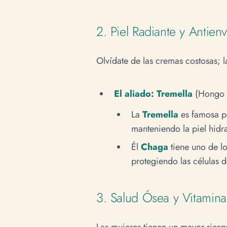
2. Piel Radiante y Antien
Olvídate de las cremas costosas; l
El aliado:
Tremella
(Hongo d
La
Tremella
es famosa po
manteniendo la piel hidra
Él
Chaga
tiene uno de lo
protegiendo las células d
3. Salud Ósea y Vitamin
Las mujeres tienen un mayor ries