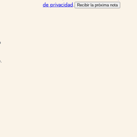
de privacidad
.
Recibir la próxima nota
o
.