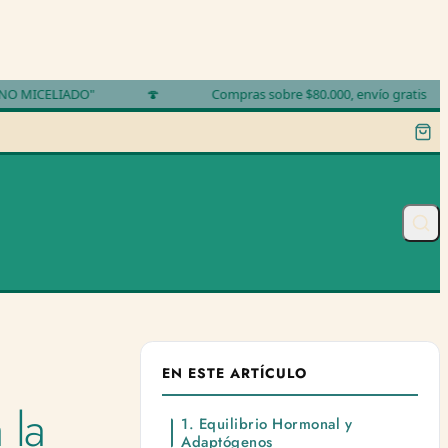
ELIADO"
🍄
Compras sobre $80.000, envío gratis
Mir
EN ESTE ARTÍCULO
 la
1. Equilibrio Hormonal y
Adaptógenos