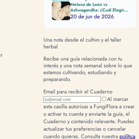
Melena de León vs
Ashwagandha: ¿Cuál Elegir
Según tu Objetivo?
20 de jun de 2026
Una nota desde el cultivo y el taller
herbal
r
Recibe una guía relacionada con tu
interés y una nota semanal sobre lo que
estamos cultivando, estudiando y
preparando.
Email para recibir el Cuaderno
Al marcar
esta casilla autorizas a FungiFlora a crear
o activar tu cuenta y enviarte la guía, el
Cuaderno y contenido relevante. Puedes
actualizar tus preferencias o cancelar
cuando quieras.
Consulta nuestra
política