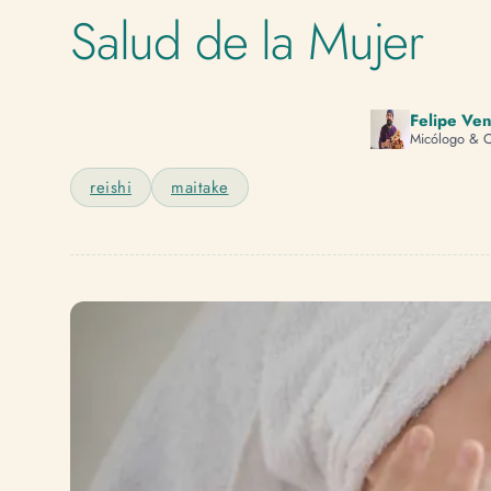
Salud de la Mujer
Felipe Ve
Micólogo & C
reishi
maitake