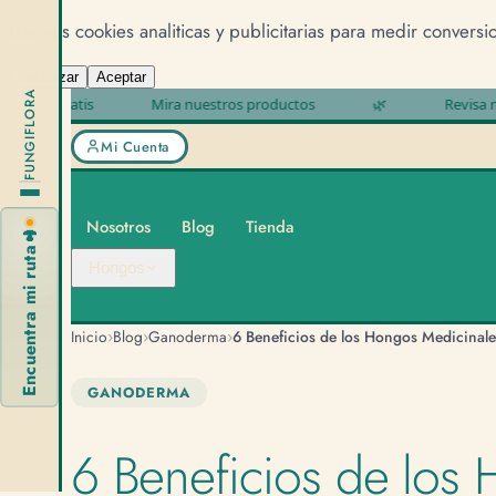
Usamos cookies analiticas y publicitarias para medir conversi
Rechazar
Aceptar
FUNGIFLORA
gratis
Mira nuestros productos
🌿
Revisa nuestro T
Mi Cuenta
Nosotros
Blog
Tienda
🍄
Encuentra mi ruta
Hongos
›
›
›
Inicio
Blog
Ganoderma
GANODERMA
6 Beneficios de los 