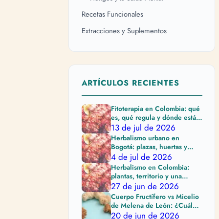
Recetas Funcionales
Extracciones y Suplementos
ARTÍCULOS RECIENTES
Fitoterapia en Colombia: qué
es, qué regula y dónde están
sus límites
13 de jul de 2026
Herbalismo urbano en
Bogotá: plazas, huertas y
cuidado al elegir plantas
4 de jul de 2026
Herbalismo en Colombia:
plantas, territorio y una
práctica que pide cuidado
27 de jun de 2026
Cuerpo Fructífero vs Micelio
de Melena de León: ¿Cuál
Comprar?
20 de jun de 2026