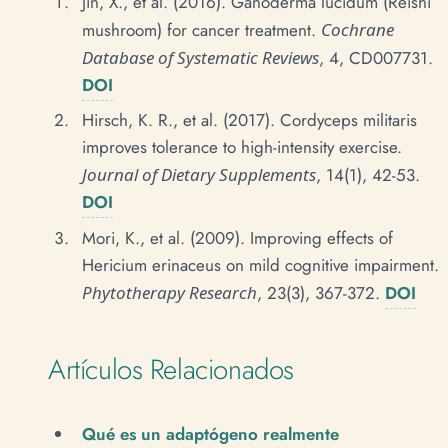
Jin, X., et al. (2016). Ganoderma lucidum (Reishi
mushroom) for cancer treatment.
Cochrane
Database of Systematic Reviews
, 4, CD007731.
DOI
Hirsch, K. R., et al. (2017). Cordyceps militaris
improves tolerance to high-intensity exercise.
Journal of Dietary Supplements
, 14(1), 42-53.
DOI
Mori, K., et al. (2009). Improving effects of
Hericium erinaceus on mild cognitive impairment.
Phytotherapy Research
, 23(3), 367-372.
DOI
Artículos Relacionados
Qué es un adaptógeno realmente