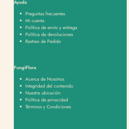
Ayuda
Preguntas frecuentes
Mi cuenta
Política de envío y entrega
Política de devoluciones
Rastreo de Pedido
FungiFlora
Soporte
Normalmente responde en minutos
Acerca de Nosotros
Integridad del contenido
¿En qué te podemos ayudar?
Nuestra ubicación
Política de privacidad
Hola, quiero hacer un pedido 🛒
Términos y Condiciones
Hola, tengo una consulta sobre un producto 📦
Hola, quiero saber sobre envíos y despachos 🚚