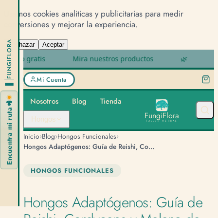
Usamos cookies analiticas y publicitarias para medir
conversiones y mejorar la experiencia.
FUNGIFLORA
Rechazar
Aceptar
 gratis
Mira nuestros productos
🌿
Revisa 
Mi Cuenta
Nosotros
Blog
Tienda
🍄
Encuentra mi ruta
F
u
n
g
i
F
l
o
r
a
Hongos
TALLER HERBAL
›
›
›
Inicio
Blog
Hongos Funcionales
Hongos Adaptógenos: Guía de Reishi, Cordyceps y Melena de León
HONGOS FUNCIONALES
Hongos Adaptógenos: Guía de