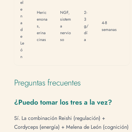
el
e
Heric
NGF,
2-
n
enona
sistem
3
a
4-8
s,
a
g/
d
semanas
erina
nervio
dí
e
cinas
so
a
Le
ó
n
Preguntas frecuentes
¿Puedo tomar los tres a la vez?
Sí. La combinación Reishi (regulación) +
Cordyceps (energía) + Melena de León (cognición)