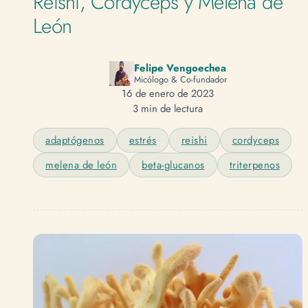
Reishi, Cordyceps y Melena de
León
Felipe Vengoechea
Micólogo & Co-fundador
16 de enero de 2023
3 min de lectura
adaptógenos
estrés
reishi
cordyceps
melena de león
beta-glucanos
triterpenos