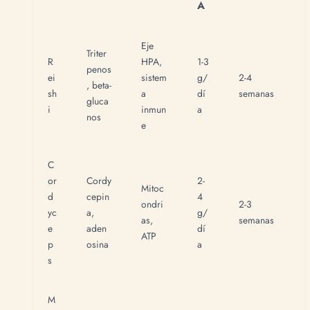
A
Eje
Triter
R
HPA,
1-3
penos
ei
sistem
g/
2-4
, beta-
sh
a
dí
semanas
gluca
i
inmun
a
nos
e
C
or
Cordy
2-
Mitoc
d
cepin
4
ondri
2-3
yc
a,
g/
as,
semanas
e
aden
dí
ATP
p
osina
a
s
M