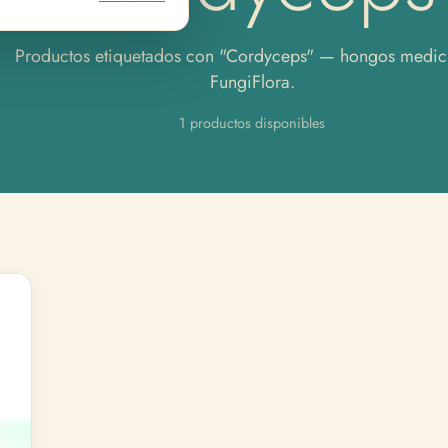
Productos etiquetados con "Cordyceps" — hongos medic
FungiFlora.
1 productos disponibles