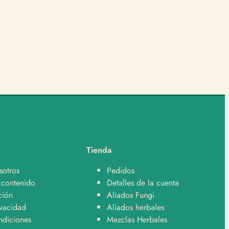
Soporte
Normalmente responde en minutos
¿En qué te podemos ayudar?
Hola, quiero hacer un pedido 🛒
Hola, tengo una consulta sobre un producto 📦
Tienda
Hola, quiero saber sobre envíos y despachos 🚚
sotros
Pedidos
Hola, tengo una pregunta sobre un producto 👋
 contenido
Detalles de la cuenta
ción
Aliados Fungi
ivacidad
Aliados herbales
ndiciones
Mezclas Herbales