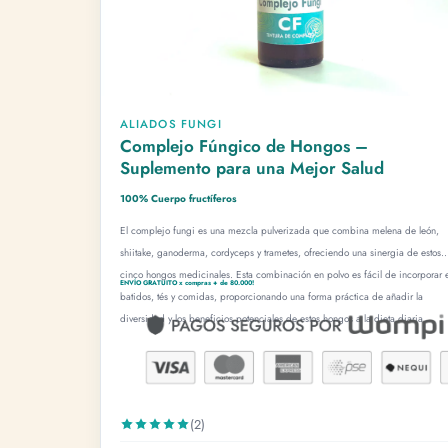
ALIADOS FUNGI
Complejo Fúngico de Hongos –
Suplemento para una Mejor Salud
100% Cuerpo fructíferos
El complejo fungi es una mezcla pulverizada que combina melena de león,
shiitake, ganoderma, cordyceps y trametes, ofreciendo una sinergia de estos
cinco hongos medicinales. Esta combinación en polvo es fácil de incorporar 
ENVÍO GRATUITO x compras + de 80.000!
batidos, tés y comidas, proporcionando una forma práctica de añadir la
diversidad y los beneficios potenciales de estos hongos a la dieta diaria.
(2)