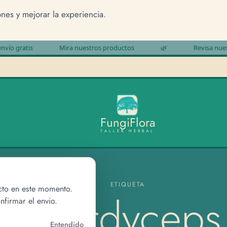
ones y mejorar la experiencia.
 gratis
Mira nuestros productos
🌿
Revisa nuestro
F
u
n
g
i
F
l
o
r
a
TALLER HERBAL
ETIQUETA
cto en este momento.
Cordyceps
nfirmar el envio.
Entendido