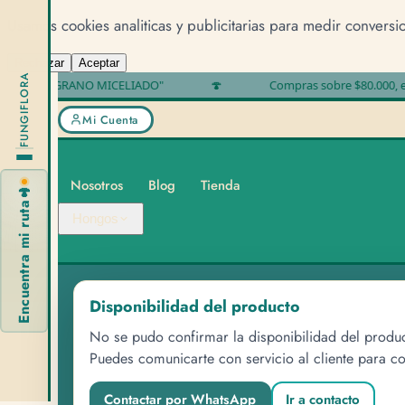
Usamos cookies analiticas y publicitarias para medir conversi
Rechazar
Aceptar
FUNGIFLORA
 "NO ES GRANO MICELIADO"
🍄
Compras sobre $80.000, envío
Mi Cuenta
Nosotros
Blog
Tienda
🍄
Encuentra mi ruta
Hongos
Disponibilidad del producto
No se pudo confirmar la disponibilidad del produ
Puedes comunicarte con servicio al cliente para co
Contactar por WhatsApp
Ir a contacto