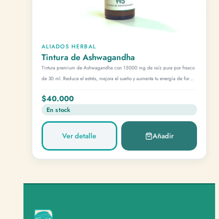
ALIADOS HERBAL
Tintura de Ashwagandha
Tintura premium de Ashwagandha con 15000 mg de raíz pura por frasco
de 30 ml. Reduce el estrés, mejora el sueño y aumenta tu energía de forma
natural. Extracto de alta biodisponibilidad, 100% raíz, sin rellenos ni
$40.000
excipientes. Hecho en Colombia.
En stock
Ver detalle
Añadir