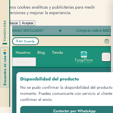
Usamos cookies analiticas y publicitarias para medir
conversiones y mejorar la experiencia.
FUNGIFLORA
Rechazar
Aceptar
NO ES GRANO MICELIADO"
🍄
Compras sobre $80.000, 
Mi Cuenta
Nosotros
Blog
Tienda
🍄
Encuentra mi ruta
F
u
n
g
i
F
l
o
r
a
Hongos
TALLER HERBAL
Disponibilidad del producto
CATEGORÍA
No se pudo confirmar la disponibilidad del producto
Hierbas
momento. Puedes comunicarte con servicio al cliente
confirmar el envio.
Contactar por WhatsApp
Plantas en extracción