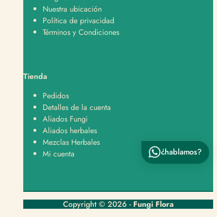
¿En qué te podemos ayudar?
Nuestra ubicación
Política de privacidad
Hola, quiero hacer un pedido 🛒
Términos y Condiciones
Hola, tengo una consulta sobre un producto 📦
Hola, quiero saber sobre envíos y despachos 🚚
Tienda
Hola, tengo una pregunta sobre un producto 👋
Pedidos
Detalles de la cuenta
Aliados Fungi
Aliados herbales
Mezclas Herbales
¿hablamos?
Enviar por WhatsApp
Mi cuenta
Copyright © 2026 -
Fungi Flora