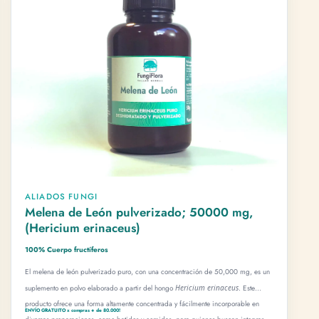
ALIADOS FUNGI
Melena de León pulverizado; 50000 mg,
(Hericium erinaceus)
100% Cuerpo fructíferos
×
El melena de león pulverizado puro, con una concentración de 50,000 mg, es un
suplemento en polvo elaborado a partir del hongo
Hericium erinaceus
. Este
producto ofrece una forma altamente concentrada y fácilmente incorporable en
ENVÍO GRATUITO x compras + de 80.000!