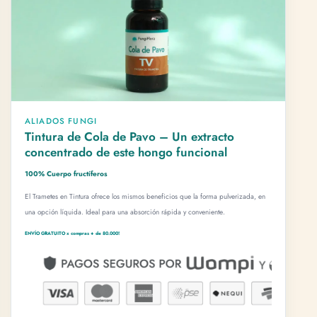
ALIADOS FUNGI
Tintura de Cola de Pavo – Un extracto
concentrado de este hongo funcional
100% Cuerpo fructíferos
El Trametes en Tintura ofrece los mismos beneficios que la forma pulverizada, en
una opción líquida. Ideal para una absorción rápida y conveniente.
ENVÍO GRATUITO x compras + de 80.000!