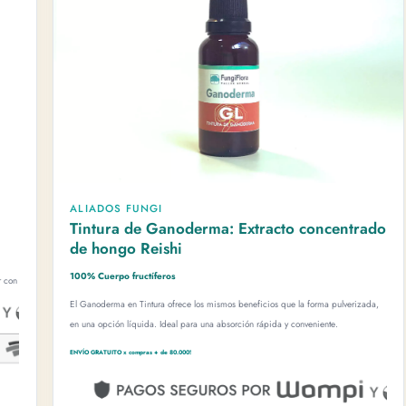
ALIADOS FUNGI
Tintura de Ganoderma: Extracto concentrado
de hongo Reishi
100% Cuerpo fructíferos
r con
El Ganoderma en Tintura ofrece los mismos beneficios que la forma pulverizada,
en una opción líquida. Ideal para una absorción rápida y conveniente.
ENVÍO GRATUITO x compras + de 80.000!