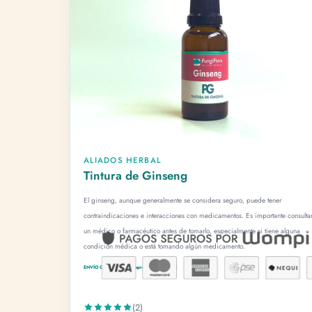
ALIADOS HERBAL
Tintura de Ginseng
El ginseng, aunque generalmente se considera seguro, puede tener
contraindicaciones e interacciones con medicamentos. Es importante consulta
un médico o farmacéutico antes de tomarlo, especialmente si tiene alguna
condición médica o está tomando algún medicamento.
ENVÍO GRATUITO x compras + de 80.000!
(2)