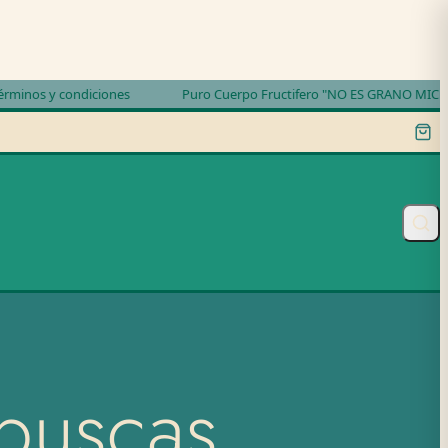
ondiciones
Puro Cuerpo Fructifero "NO ES GRANO MICELIADO"
 buscas