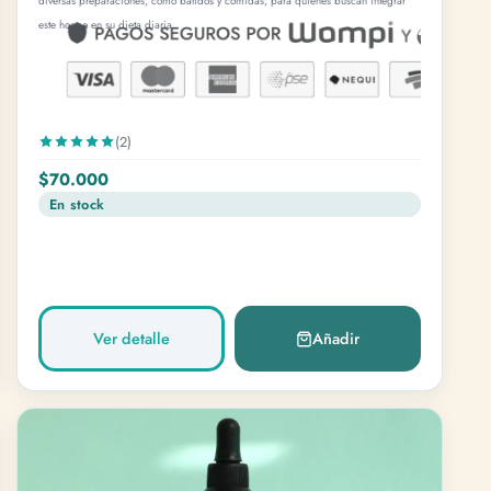
diversas preparaciones, como batidos y comidas, para quienes buscan integrar
este hongo en su dieta diaria.
(2)
$70.000
En stock
Ver detalle
Añadir