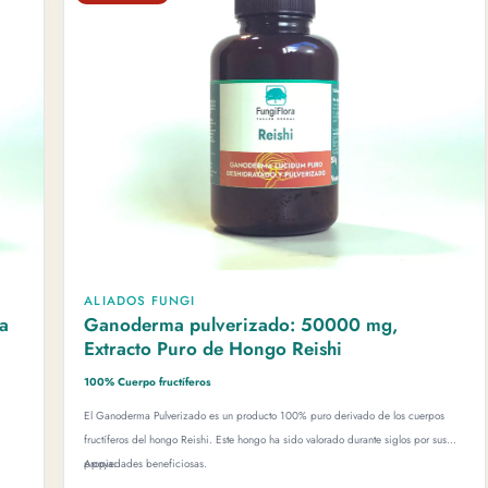
ALIADOS FUNGI
Ganoderma pulverizado: 50000 mg,
Extracto Puro de Hongo Reishi
100% Cuerpo fructíferos
NO FUNGIFLORA
El Ganoderma Pulverizado es un producto 100% puro derivado de los cuerpos
ta desde el cultivo y el taller herbal
fructíferos del hongo Reishi. Este hongo ha sido valorado durante siglos por sus
propiedades beneficiosas.
Apoya:
por semana compartimos lo que estamos cultivando, estudiando y