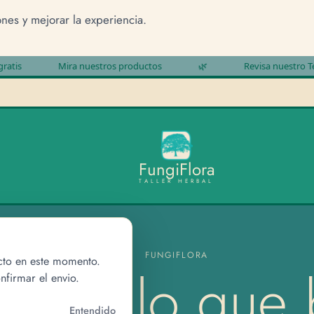
ones y mejorar la experiencia.
Mira nuestros productos
🌿
Revisa nuestro Términos y c
F
u
n
g
i
F
l
o
r
a
TALLER HERBAL
FUNGIFLORA
cto en este momento.
entra lo que
nfirmar el envio.
Entendido