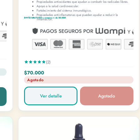
Propiedades antioxidantes que ayudan a combatir los radicales libres.
do en FungiFlora.
Apoyo a la salud cardiovascular.
Fortalecimiento del sistema inmunológico.
Propiedades antiinflamatorias que pueden ayudar a reducir la
ENVÍO GRATUITO x compras + de 80.000!
inflamación.
 registro…
(2)
$70.000
Agotado
Ver detalle
Agotado