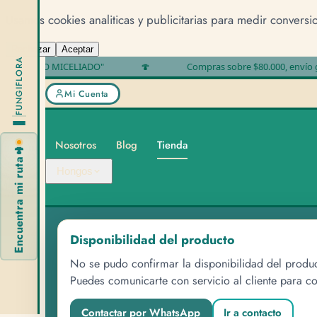
Usamos cookies analiticas y publicitarias para medir conversi
Rechazar
Aceptar
FUNGIFLORA
O MICELIADO"
🍄
Compras sobre $80.000, envío gratis
Mi Cuenta
Nosotros
Blog
Tienda
🍄
Encuentra mi ruta
Hongos
Disponibilidad del producto
No se pudo confirmar la disponibilidad del produ
Encu
Puedes comunicarte con servicio al cliente para co
Contactar por WhatsApp
Ir a contacto