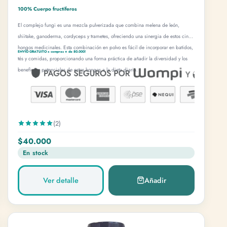
100% Cuerpo fructíferos
El complejo fungi es una mezcla pulverizada que combina melena de león,
shiitake, ganoderma, cordyceps y trametes, ofreciendo una sinergia de estos cinco
hongos medicinales. Esta combinación en polvo es fácil de incorporar en batidos,
ENVÍO GRATUITO x compras + de 80.000!
tés y comidas, proporcionando una forma práctica de añadir la diversidad y los
beneficios potenciales de estos hongos a la dieta diaria.
(2)
$40.000
En stock
Ver detalle
Añadir