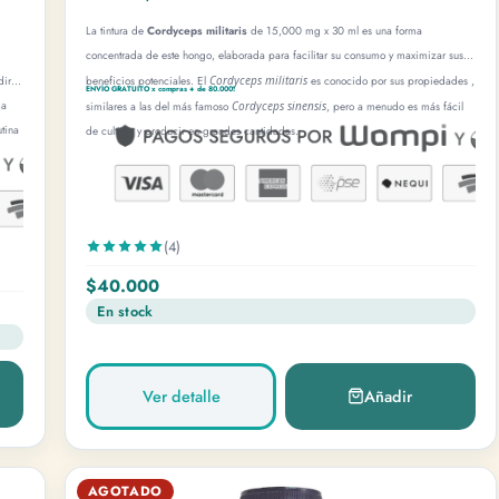
La tintura de
Cordyceps militaris
de 15,000 mg x 30 ml es una forma
concentrada de este hongo, elaborada para facilitar su consumo y maximizar sus
dir
beneficios potenciales. El
Cordyceps militaris
es conocido por sus propiedades ,
ENVÍO GRATUITO x compras + de 80.000!
ma
similares a las del más famoso
Cordyceps sinensis
, pero a menudo es más fácil
tina
de cultivar y producir en grandes cantidades.
(4)
$40.000
En stock
Ver detalle
Añadir
AGOTADO