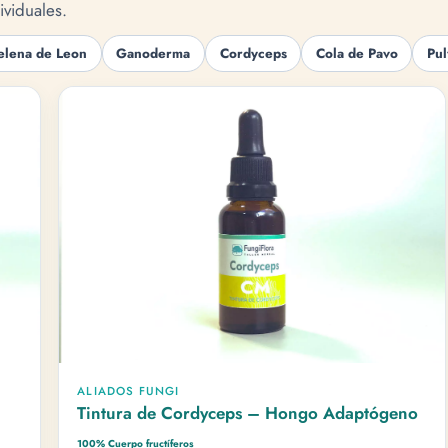
ividuales.
lena de Leon
Ganoderma
Cordyceps
Cola de Pavo
Pul
ALIADOS FUNGI
Tintura de Cordyceps – Hongo Adaptógeno
100% Cuerpo fructíferos