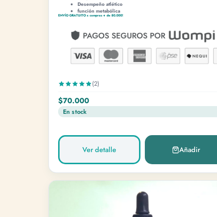
preparan
Desempeño atlético
función metabólica
ENVÍO GRATUITO x compras + de 80.000!
Cargando
(2)
$70.000
En stock
Ver detalle
Añadir