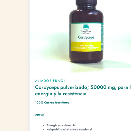
ALIADOS FUNGI
Cordyceps pulverizado; 50000 mg, para la
energía y la resistencia
100% Cuerpo fructíferos
CUADER
Apoya:
Una no
Energía y resistencia
Una vez 
Adaptabilidad al estrés ocasional