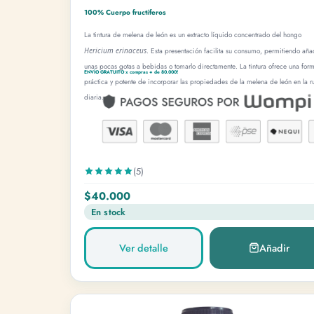
100% Cuerpo fructíferos
La tintura de melena de león es un extracto líquido concentrado del hongo
Hericium erinaceus
. Esta presentación facilita su consumo, permitiendo aña
unas pocas gotas a bebidas o tomarlo directamente. La tintura ofrece una for
ENVÍO GRATUITO x compras + de 80.000!
práctica y potente de incorporar las propiedades de la melena de león en la ru
diaria.
(5)
$40.000
En stock
Ver detalle
Añadir