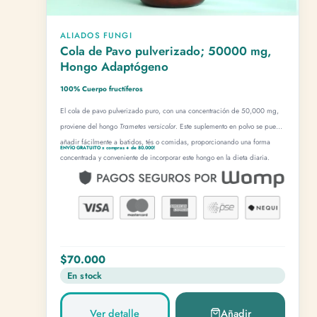
ALIADOS FUNGI
Cola de Pavo pulverizado; 50000 mg,
Hongo Adaptógeno
100% Cuerpo fructíferos
El cola de pavo pulverizado puro, con una concentración de 50,000 mg,
proviene del hongo
Trametes versicolor
. Este suplemento en polvo se puede
añadir fácilmente a batidos, tés o comidas, proporcionando una forma
ENVÍO GRATUITO x compras + de 80.000!
concentrada y conveniente de incorporar este hongo en la dieta diaria.
$70.000
En stock
Ver detalle
Añadir