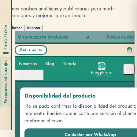
Usamos cookies analiticas y publicitarias para medir
conversiones y mejorar la experiencia.
FUNGIFLORA
Rechazar
Aceptar
Mira nuestros productos
🌿
Revisa nuestro 
Mi Cuenta
Nosotros
Blog
Tienda
🍄
Encuentra mi ruta
F
u
n
g
i
F
l
o
r
a
Hongos
TALLER HERBAL
Disponibilidad del producto
ETIQUETA
No se pudo confirmar la disponibilidad del producto
trametes en
momento. Puedes comunicarte con servicio al cliente
confirmar el envio.
polvo
Contactar por WhatsApp