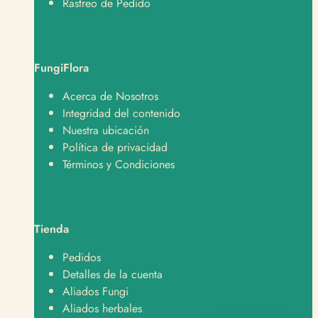
Rastreo de Pedido
FungiFlora
Soporte
Normalmente responde en minutos
Acerca de Nosotros
Integridad del contenido
¿En qué te podemos ayudar?
Nuestra ubicación
Política de privacidad
Hola, quiero hacer un pedido 🛒
Términos y Condiciones
Hola, tengo una consulta sobre un producto 📦
Hola, quiero saber sobre envíos y despachos 🚚
Tienda
Hola, tengo una pregunta sobre un producto 👋
Pedidos
Detalles de la cuenta
Aliados Fungi
Aliados herbales