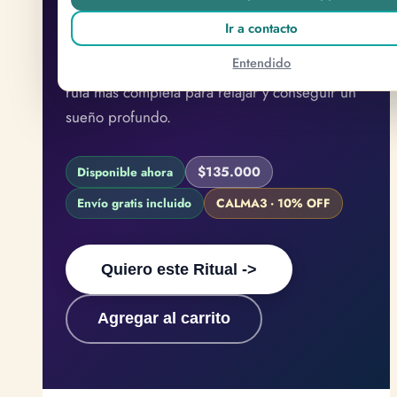
Ir a contacto
Melena de León pulverizado, Tintura
Entendido
Ganoderma lucidum y Tintura Serenamente: la
ruta más completa para relajar y conseguir un
sueño profundo.
$135.000
Disponible ahora
Envío gratis incluido
CALMA3 · 10% OFF
Quiero este Ritual ->
Agregar al carrito