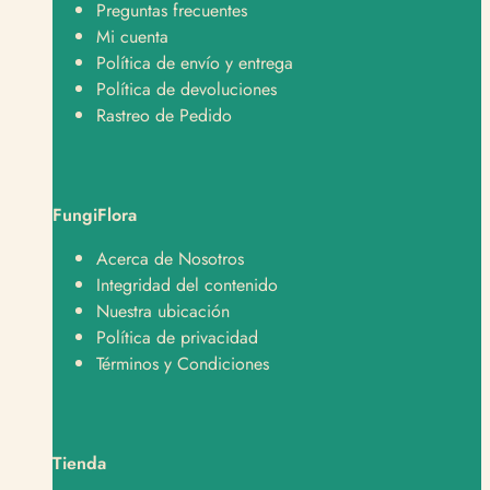
Preguntas frecuentes
Mi cuenta
Política de envío y entrega
Política de devoluciones
Rastreo de Pedido
FungiFlora
Soporte
Normalmente responde en minutos
Acerca de Nosotros
Integridad del contenido
¿En qué te podemos ayudar?
Nuestra ubicación
Política de privacidad
Hola, quiero hacer un pedido 🛒
Términos y Condiciones
Hola, tengo una consulta sobre un producto 📦
Hola, quiero saber sobre envíos y despachos 🚚
Tienda
Hola, tengo una pregunta sobre un producto 👋