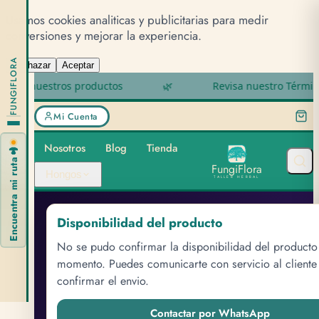
Usamos cookies analiticas y publicitarias para medir
conversiones y mejorar la experiencia.
FUNGIFLORA
Rechazar
Aceptar
 nuestros productos
🌿
Revisa nuestro Términos y 
Mi Cuenta
Nosotros
Blog
Tienda
🍄
Encuentra mi ruta
F
u
n
g
i
F
l
o
r
a
Hongos
TALLER HERBAL
Disponibilidad del producto
RITUAL DE CALMA
No se pudo confirmar la disponibilidad del producto
Ritual Calma
momento. Puedes comunicarte con servicio al cliente
confirmar el envio.
Completa
Contactar por WhatsApp