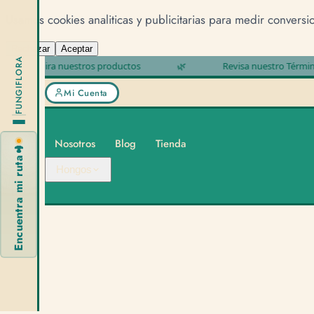
Usamos cookies analiticas y publicitarias para medir conversi
Rechazar
Aceptar
FUNGIFLORA
Mira nuestros productos
🌿
Revisa nuestro Términos y c
Mi Cuenta
Nosotros
Blog
Tienda
🍄
Encuentra mi ruta
Hongos