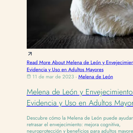
Read More About Melena de León y Envejecimien
Evidencia y Uso en Adultos Mayores
11 de mar de 2023
·
Melena de León
Melena de León y Envejecimiento
Evidencia y Uso en Adultos Mayo
Descubre cómo la Melena de León puede ayudar
retrasar el envejecimiento: mejora cognitiva,
neuroprotección y beneficios para adultos mayore