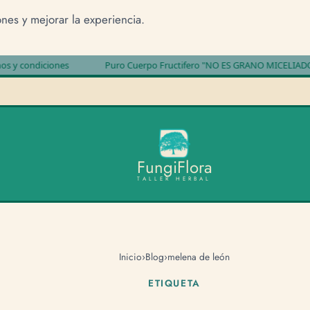
ones y mejorar la experiencia.
ondiciones
Puro Cuerpo Fructifero "NO ES GRANO MICELIADO"
F
u
n
g
i
F
l
o
r
a
TALLER HERBAL
Inicio
›
Blog
›
melena de león
ETIQUETA