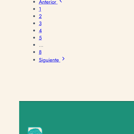
Anterior
1
2
3
4
5
...
8
Siguiente