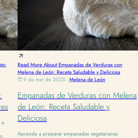
to:
Read More About Empanadas de Verduras con
Melena de León: Receta Saludable y Deliciosa
9 de mar de 2023
·
Melena de León
:
Empanadas de Verduras con Melena
res
de León: Receta Saludable y
Deliciosa
 a
Aprende a preparar empanadas vegetarianas
s.