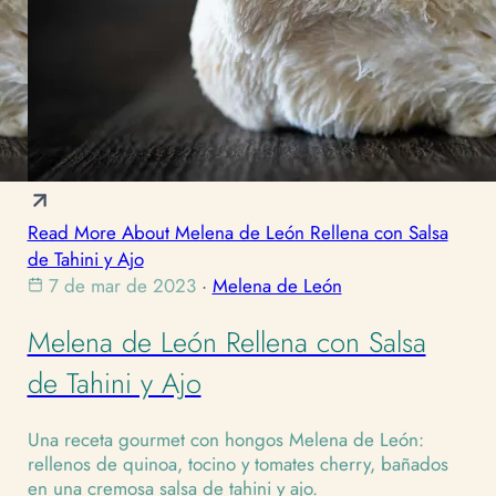
Read More About Melena de León Rellena con Salsa
de Tahini y Ajo
7 de mar de 2023
·
Melena de León
Melena de León Rellena con Salsa
de Tahini y Ajo
Una receta gourmet con hongos Melena de León:
rellenos de quinoa, tocino y tomates cherry, bañados
en una cremosa salsa de tahini y ajo.