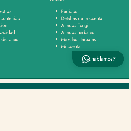
Hola, quiero saber sobre envíos y despachos 🚚
sotros
Pedidos
Hola, tengo una pregunta sobre un producto 👋
 contenido
Detalles de la cuenta
ción
Aliados Fungi
ivacidad
Aliados herbales
ndiciones
Mezclas Herbales
Mi cuenta
¿hablamos?
Enviar por WhatsApp