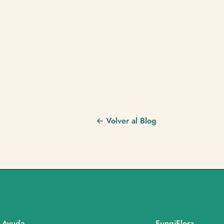
← Volver al Blog
Ayuda
FungiFlora