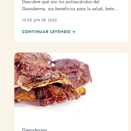
Descubre qué son los polisacáridos del
Ganoderma, sus beneficios para la salud, beta-
glucanos vs alfa-glucanos y cómo elegir
13 DE JUN DE 2022
productos de calidad.
CONTINUAR LEYENDO →
Ganoderma