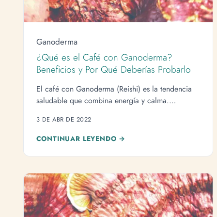
Ganoderma
¿Qué es el Café con Ganoderma?
Beneficios y Por Qué Deberías Probarlo
El café con Ganoderma (Reishi) es la tendencia
saludable que combina energía y calma.
Descubre cómo funciona está mezcla y sus
3 DE ABR DE 2022
beneficios para tu día a día.
CONTINUAR LEYENDO →