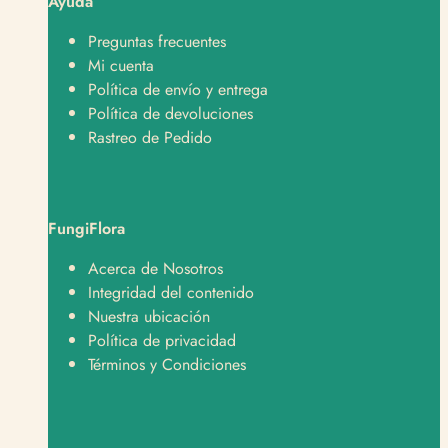
Ayuda
Preguntas frecuentes
Mi cuenta
Política de envío y entrega
Política de devoluciones
Rastreo de Pedido
FungiFlora
Soporte
Normalmente responde en minutos
Acerca de Nosotros
Integridad del contenido
¿En qué te podemos ayudar?
Nuestra ubicación
Política de privacidad
Hola, quiero hacer un pedido 🛒
Términos y Condiciones
Hola, tengo una consulta sobre un producto 📦
Hola, quiero saber sobre envíos y despachos 🚚