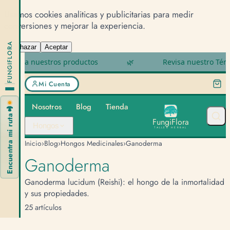
Usamos cookies analiticas y publicitarias para medir
conversiones y mejorar la experiencia.
FUNGIFLORA
Rechazar
Aceptar
ira nuestros productos
🌿
Revisa nuestro Términos
Mi Cuenta
Nosotros
Blog
Tienda
🍄
Encuentra mi ruta
F
u
n
g
i
F
l
o
r
a
Hongos
TALLER HERBAL
Inicio
›
Blog
›
Hongos Medicinales
›
Ganoderma
Ganoderma
Ganoderma lucidum (Reishi): el hongo de la inmortalidad
y sus propiedades.
25 artículos