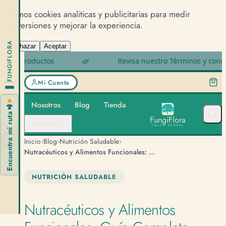
Usamos cookies analiticas y publicitarias para medir
conversiones y mejorar la experiencia.
FUNGIFLORA
Rechazar
Aceptar
ductos
🌿
Revisa nuestro Términos y condiciones
Mi Cuenta
Nosotros
Blog
Tienda
🍄
Encuentra mi ruta
F
u
n
g
i
F
l
o
r
a
Hongos
TALLER HERBAL
›
›
›
Inicio
Blog
Nutrición Saludable
Nutracéuticos y Alimentos Funcionales: Guía Completa
NUTRICIÓN SALUDABLE
Nutracéuticos y Alimentos