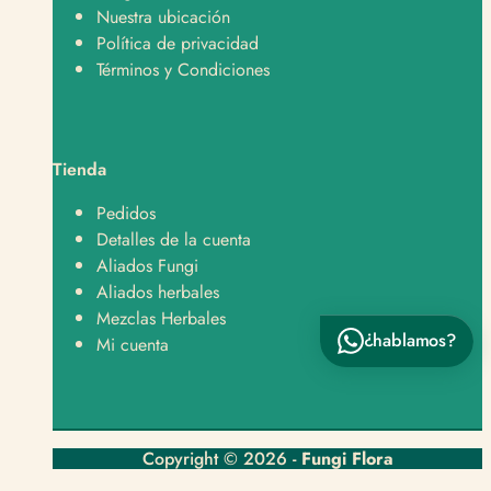
¿En qué te podemos ayudar?
Nuestra ubicación
Política de privacidad
Hola, quiero hacer un pedido 🛒
Términos y Condiciones
Hola, tengo una consulta sobre un producto 📦
Hola, quiero saber sobre envíos y despachos 🚚
Tienda
Hola, tengo una pregunta sobre un producto 👋
Pedidos
Detalles de la cuenta
Aliados Fungi
Aliados herbales
Mezclas Herbales
¿hablamos?
Enviar por WhatsApp
Mi cuenta
Copyright © 2026 -
Fungi Flora