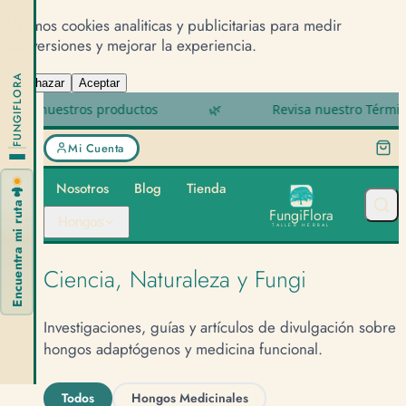
Usamos cookies analiticas y publicitarias para medir
conversiones y mejorar la experiencia.
FUNGIFLORA
Rechazar
Aceptar
estros productos
🌿
Revisa nuestro Términos y cond
Mi Cuenta
Nosotros
Blog
Tienda
🍄
Encuentra mi ruta
F
u
n
g
i
F
l
o
r
a
Hongos
TALLER HERBAL
Ciencia, Naturaleza y Fungi
Investigaciones, guías y artículos de divulgación sobre
hongos adaptógenos y medicina funcional.
Todos
Hongos Medicinales