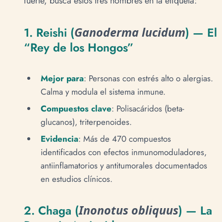
fuerte, busca estos tres nombres en la etiqueta:
1. Reishi (
Ganoderma lucidum
) — El
“Rey de los Hongos”
Mejor para
: Personas con estrés alto o alergias.
Calma y modula el sistema inmune.
Compuestos clave
: Polisacáridos (beta-
glucanos), triterpenoides.
Evidencia
: Más de 470 compuestos
identificados con efectos inmunomoduladores,
antiinflamatorios y antitumorales documentados
en estudios clínicos.
2. Chaga (
Inonotus obliquus
) — La