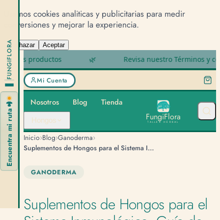
Usamos cookies analiticas y publicitarias para medir
conversiones y mejorar la experiencia.
FUNGIFLORA
Rechazar
Aceptar
 productos
🌿
Revisa nuestro Términos y condicione
Mi Cuenta
Nosotros
Blog
Tienda
🍄
Encuentra mi ruta
F
u
n
g
i
F
l
o
r
a
Hongos
TALLER HERBAL
›
›
›
Inicio
Blog
Ganoderma
Suplementos de Hongos para el Sistema Inmunológico: Guía de Compra
GANODERMA
Suplementos de Hongos para el