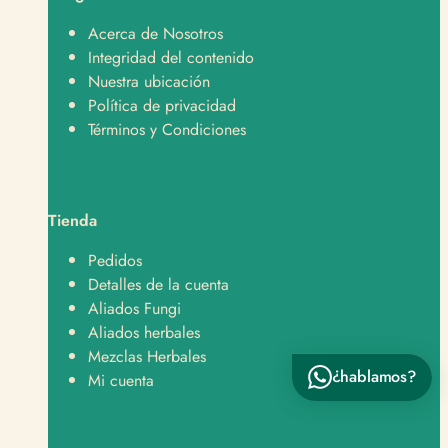
Soporte
Normalmente responde en minutos
Acerca de Nosotros
Integridad del contenido
¿En qué te podemos ayudar?
Nuestra ubicación
Política de privacidad
Hola, quiero hacer un pedido 🛒
Términos y Condiciones
Hola, tengo una consulta sobre un producto 📦
Hola, quiero saber sobre envíos y despachos 🚚
Tienda
Hola, tengo una pregunta sobre un producto 👋
Pedidos
Detalles de la cuenta
Aliados Fungi
Aliados herbales
Mezclas Herbales
¿hablamos?
Enviar por WhatsApp
Mi cuenta