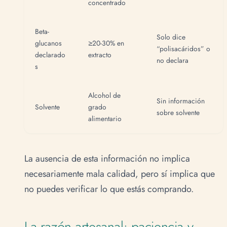
concentrado
Beta-
Solo dice
glucanos
≥20-30% en
“polisacáridos” o
declarado
extracto
no declara
s
Alcohol de
Sin información
Solvente
grado
sobre solvente
alimentario
La ausencia de esta información no implica
necesariamente mala calidad, pero sí implica que
no puedes verificar lo que estás comprando.
La razón artesanal: paciencia y