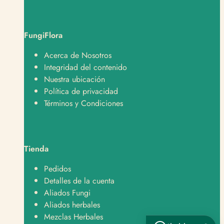
FungiFlora
Soporte
Normalmente responde en minutos
Acerca de Nosotros
Integridad del contenido
¿En qué te podemos ayudar?
Nuestra ubicación
Política de privacidad
Hola, quiero hacer un pedido 🛒
Términos y Condiciones
Hola, tengo una consulta sobre un producto 📦
Hola, quiero saber sobre envíos y despachos 🚚
Tienda
Hola, tengo una pregunta sobre un producto 👋
Pedidos
Detalles de la cuenta
Aliados Fungi
Aliados herbales
Mezclas Herbales