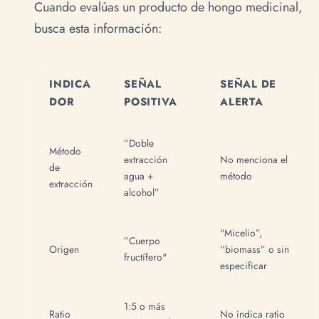
Cuando evalúas un producto de hongo medicinal,
busca esta información:
INDICA
SEÑAL
SEÑAL DE
DOR
POSITIVA
ALERTA
”Doble
Método
extracción
No menciona el
de
agua +
método
extracción
alcohol”
"Micelio”,
”Cuerpo
Origen
“biomass” o sin
fructífero"
especificar
1:5 o más
Ratio
No indica ratio