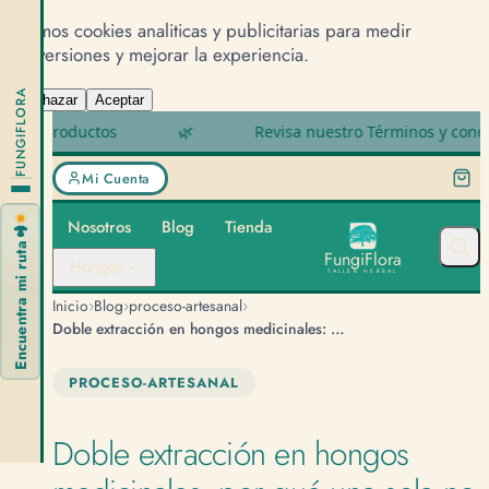
Usamos cookies analiticas y publicitarias para medir
conversiones y mejorar la experiencia.
FUNGIFLORA
Rechazar
Aceptar
uctos
🌿
Revisa nuestro Términos y condiciones
Mi Cuenta
Nosotros
Blog
Tienda
🍄
Encuentra mi ruta
F
u
n
g
i
F
l
o
r
a
Hongos
TALLER HERBAL
›
›
›
Inicio
Blog
proceso-artesanal
Doble extracción en hongos medicinales: por qué una sola no alcanza
PROCESO-ARTESANAL
Doble extracción en hongos